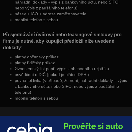
náhradní doklady - výpis z bankovního účtu, nebo SIPO,
nebo výpis z paušálního telefonu)
název + IČO + adresa zaměstnavatele
mobilní telefon s sebou
Při sjednávání úvěrové nebo leasingové smlouvy pro
firmu je nutné, aby kupující předložil níže uvedené
doklady:
platný občanský průkaz
platný řidičský průkaz
živnostenský list popř. výpis z obchodního rejstříku
osvědčení o DIČ (pokud je plátce DPH )
pevná tel.linka (v případě, že není, náhradní doklady – výpis
z bankovního účtu, nebo SIPO, nebo výpis z paušálního
telefonu)
mobilní telefon s sebou